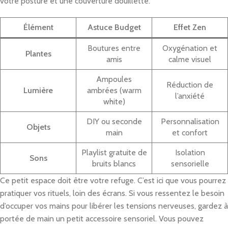
votre posture et une couverture douillette.
Élément
Astuce Budget
Effet Zen
Boutures entre
Oxygénation et
Plantes
amis
calme visuel
Ampoules
Réduction de
Lumière
ambrées (warm
l’anxiété
white)
DIY ou seconde
Personnalisation
Objets
main
et confort
Playlist gratuite de
Isolation
Sons
bruits blancs
sensorielle
Ce petit espace doit être votre refuge. C’est ici que vous pourrez
pratiquer vos rituels, loin des écrans. Si vous ressentez le besoin
d’occuper vos mains pour libérer les tensions nerveuses, gardez à
portée de main un petit accessoire sensoriel. Vous pouvez