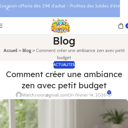
Livraison offerte dès 29€ d'achat - Profitez des Soldes d'été
Blog
Accueil
»
Blog
»
Comment créer une ambiance zen avec petit
budget
ACTUALITES
Comment créer une ambiance
zen avec petit budget
0
Watch.noon@gmail.com
On février 14, 2026